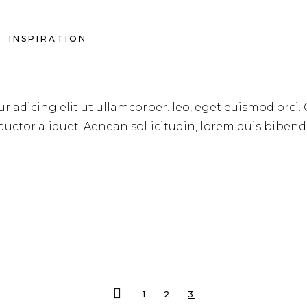
INSPIRATION
r adicing elit ut ullamcorper. leo, eget euismod orci.
 auctor aliquet. Aenean sollicitudin, lorem quis biben
1
2
3