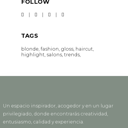
FOLLOW
TAGS
blonde
fashion
gloss
haircut
highlight
salons
trends
Un espacio inspirador, acogedor y en un lugar
privilegiado, donde encontrarás creatividad,
entusiasmo, calidad y experiencia.