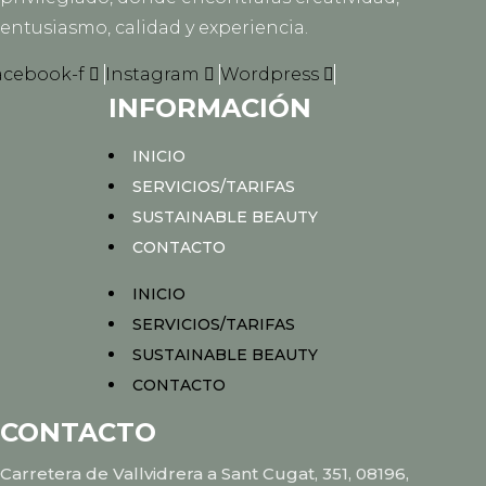
entusiasmo, calidad y experiencia.
acebook-f
Instagram
Wordpress
INFORMACIÓN
INICIO
SERVICIOS/TARIFAS
SUSTAINABLE BEAUTY
CONTACTO
INICIO
SERVICIOS/TARIFAS
SUSTAINABLE BEAUTY
CONTACTO
CONTACTO
Carretera de Vallvidrera a Sant Cugat, 351, 08196,