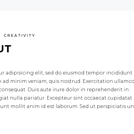
CREATIVITY
UT
r adipisicing elit, sed do eiusmod tempor incididunt 
m ad minim veniam, quis nostrud. Exercitation ullamc
consequat. Duis aute irure dolor in reprehenderit in
ugiat nulla pariatur. Excepteur sint occaecat cupidata
erunt mollit anim id est laborum. Sed ut perspiciatis u